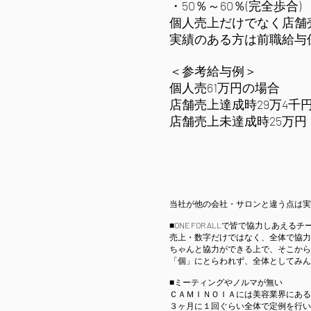
・50％～60％(完全歩合)
個人売上だけでなく店舗
実績のある方は前職給与
＜参考給与例＞
個人売61万円の場合
店舗売上達成時29万4千
店舗売上未達成時25万円
当社が他の会社・サロンと違う点は実
■ONE FOR ALLで皆で協力しあえ
売上・数字だけではなく、全体で協力
ちゃんと協力ができる上で、そこから
「個」にとらわれず、全体としてみん
■ミーティングやノルマが無い
ＣＡＭＩＮＯＩＡには美容業界にある
３ヶ月に１回ぐらい全体で定例を行い、